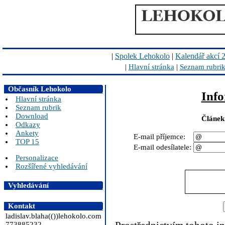
|
Spolek Lehokolo
|
Kalendář akcí 
|
Hlavní stránka
|
Seznam rubri
Občasník Lehokolo
Info
Hlavní stránka
Seznam rubrik
Download
Článek
Odkazy
Ankety
E-mail příjemce:
TOP 15
E-mail odesílatele:
Personalizace
Rozšířené vyhledávání
Vyhledávání
Kontakt
ladislav.blaha(())lehokolo.com
773885232