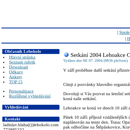
|
Spole
|
H
Občasník Lehokolo
Setkání 2004 Lehoakce 
Hlavní stránka
Vydáno dne 08. 07. 2004 (9836 přečtení)
Seznam rubrik
Download
V září proběhne další setkání přízni
Odkazy
Ankety
TOP 15
Cituji z pozvánky hlavního organiz
Personalizace
Dovoluji si Vás pozvat na letošní se
Rozšířené vyhledávání
koná naše setkání.
Vyhledávání
Lehoakce se koná ve dnech 10 záři až
Pátek 10 září: příjezd vzdálenějších 
Kontakt
naplánován na tento den. Trasa: Opav
ladislav.blaha(())lehokolo.com
pak odbočíme na Štěpánkovice, Krava
773885232