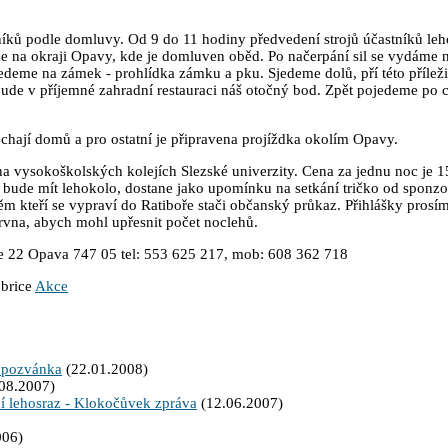
stníků podle domluvy. Od 9 do 11 hodiny předvedení strojů účastníků le
ce na okraji Opavy, kde je domluven oběd. Po načerpání sil se vydáme 
edeme na zámek - prohlídka zámku a pku. Sjedeme dolů, pří této příleži
ude v příjemné zahradní restauraci náš otočný bod. Zpět pojedeme po 
ěchají domů a pro ostatní je připravena projíždka okolím Opavy.
na vysokoškolských kolejích Slezské univerzity. Cena za jednu noc je 15
 bude mít lehokolo, dostane jako upomínku na setkání tričko od sponz
m kteří se vypraví do Ratiboře stači občanský průkaz. Přihlášky prosím
vna, abych mohl upřesnit počet noclehů.
e 22 Opava 747 05 tel: 553 625 217, mob: 608 362 718
ubrice
Akce
 pozvánka
(22.01.2008)
.08.2007)
í lehosraz - Klokočůvek zpráva
(12.06.2007)
006)