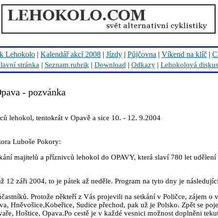
k Lehokolo
|
Kalendář akcí 2008
|
Jízdy
|
Půjčovna
|
Víkend na klíč
|
C
lavní stránka
|
Seznam rubrik
|
Download
|
Odkazy
|
Lehokolová disku
Opava - pozvánka
vců lehokol, tentokrát v Opavě a sice 10. - 12. 9.2004
átora Luboše Pokory:
tkání majitelů a příznivců lehokol do OPAVY, která slaví 780 let udělen
 12 záři 2004, to je pátek až neděle. Program na tyto dny je následující
účastníků. Protože někteří z Vás projevili na setkání v Poličce, zájem o 
a, Hněvošice,Kobeřice, Sudice přechod, pak už je Polsko. Zpět se pojed
ře, Hoštice, Opava.Po cestě je v každé vesnici možnost doplněni tekut