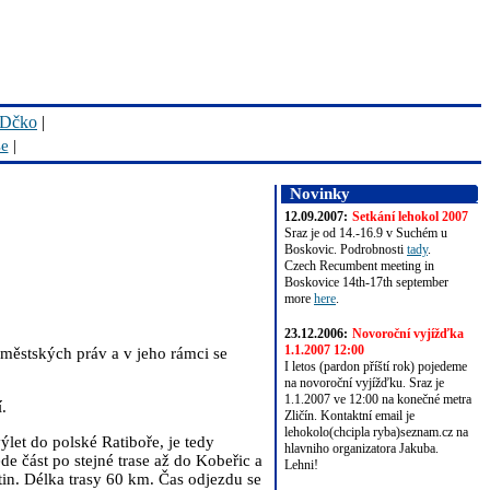
Dčko
|
se
|
Novinky
12.09.2007:
Setkání lehokol 2007
Sraz je od 14.-16.9 v Suchém u
Boskovic. Podrobnosti
tady
.
Czech Recumbent meeting in
Boskovice 14th-17th september
more
here
.
23.12.2006:
Novoroční vyjížďka
1.1.2007 12:00
í městských práv a v jeho rámci se
I letos (pardon příští rok) pojedeme
na novoroční vyjížďku. Sraz je
1.1.2007 ve 12:00 na konečné metra
.
Zličín. Kontaktní email je
lehokolo(chcipla ryba)seznam.cz na
výlet do polské Ratiboře, je tedy
hlavniho organizatora Jakuba.
e část po stejné trase až do Kobeřic a
Lehni!
in. Délka trasy 60 km. Čas odjezdu se