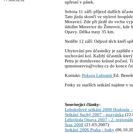
upřesní v pátek.
Sobota 11 září: příjezd dalších úča
Tato jízda skončí ve stylové hospůd
Moravicí. Zde při jízdě do vrchu vyj
údolím Moravice do Žimrovic, kde b
Opavy. Délka trasy 35 km.
Neděle 12 září: Odjezd těch kteří sp
Ubytování pro účastníky je zajištěn 
uschování kol. Každý účastník který
Petra je domluveno krásné počasí. Tě
rpmotoservis@volny.cz do konce čer
Kontakt:
Pokora Lubomír
Ed. Beneš
Fotky ze starších setkání najdete v r
Související články:
Lehokolové setkání 2008 Hodonín -
Setkání Suchý 2007 - pozvánka
(22
Lehojízda Opava 2007 - 2. regionáln
Sraz 2008
(21.03.2007)
Setkání 2006 Praha - fotky
(06.10.2