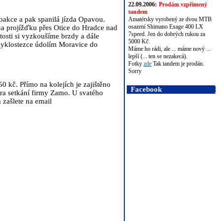
22.09.2006:
Prodám vzpřímený
tandem
hoakce a pak spanilá jízda Opavou.
Amatérsky vyrobený ze dvou MTB
osazení Shimano Exage 400 LX
na projížďku přes Otice do Hradce nad
7speed. Jen do dobrých rukou za
tosti si vyzkoušíme brzdy a dále
5000 Kč.
cyklostezce údolím Moravice do
Máme ho rádi, ale ... máme nový ...
lepší (... ten se nezakecá).
Fotky
zde
Tak tandem je prodán.
Sorry
0 kč. Přímo na kolejích je zajištěno
Facebook
ora setkání firmy Zamo. U svatého
 zašlete na email