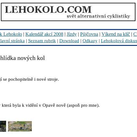
k Lehokolo
|
Kalendář akcí 2008
|
Jízdy
|
Půjčovna
|
Víkend na klíč
|
C
lavní stránka
|
Seznam rubrik
|
Download
|
Odkazy
|
Lehokolová disku
ehlídka nových kol
í se pochopitelně i nové stroje.
 která byla k vidění v Opavě nově (aspoň pro mne).