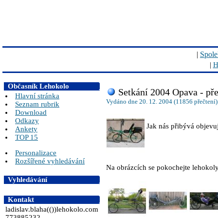
|
Spole
|
H
Občasník Lehokolo
Setkání 2004 Opava - př
Hlavní stránka
Vydáno dne 20. 12. 2004 (11856 přečtení)
Seznam rubrik
Download
Odkazy
Jak nás přibývá objevuj
Ankety
TOP 15
Personalizace
Rozšířené vyhledávání
Na obrázcích se pokochejte lehokoly
Vyhledávání
Kontakt
ladislav.blaha(())lehokolo.com
773885232