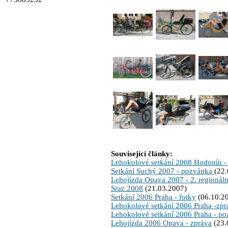
Související články:
Lehokolové setkání 2008 Hodonín -
Setkání Suchý 2007 - pozvánka
(22
Lehojízda Opava 2007 - 2. regionáln
Sraz 2008
(21.03.2007)
Setkání 2006 Praha - fotky
(06.10.2
Lehokolové setkání 2006 Praha -zpr
Lehokolové setkání 2006 Praha - p
Lehojízda 2006 Opava - zpráva
(23.