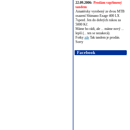
22.09.2006:
Prodám vzpřímený
tandem
Amatérsky vyrobený ze dvou MTB
osazení Shimano Exage 400 LX
7speed. Jen do dobrých rukou za
5000 Kč.
Máme ho rádi, ale ... máme nový ...
lepší (... ten se nezakecá).
Fotky
zde
Tak tandem je prodán.
Sorry
Facebook