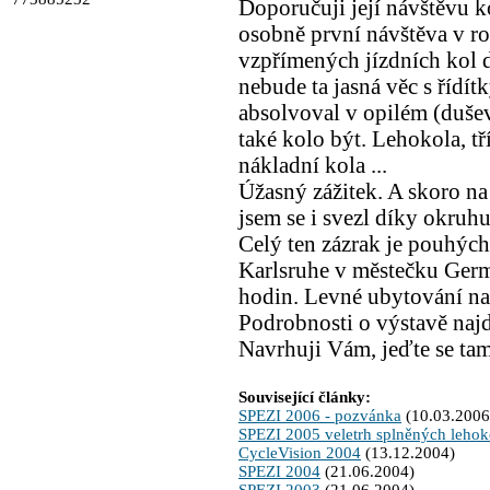
Doporučuji její návštěvu 
osobně první návštěva v ro
vzpřímených jízdních kol 
nebude ta jasná věc s řídít
absolvoval v opilém (duše
také kolo být. Lehokola, tř
nákladní kola ...
Úžasný zážitek. A skoro n
jsem se i svezl díky okruh
Celý ten zázrak je pouhýc
Karlsruhe v městečku Germ
hodin. Levné ubytování na
Podrobnosti o výstavě naj
Navrhuji Vám, jeďte se tam
Související články:
SPEZI 2006 - pozvánka
(10.03.2006
SPEZI 2005 veletrh splněných lehok
CycleVision 2004
(13.12.2004)
SPEZI 2004
(21.06.2004)