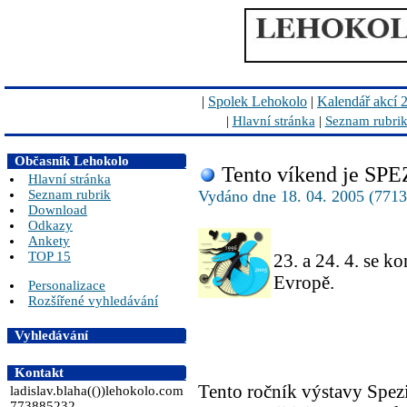
|
Spolek Lehokolo
|
Kalendář akcí 
|
Hlavní stránka
|
Seznam rubri
Občasník Lehokolo
Tento víkend je SPE
Hlavní stránka
Seznam rubrik
Vydáno dne 18. 04. 2005 (7713 
Download
Odkazy
Ankety
TOP 15
23. a 24. 4. se k
Evropě.
Personalizace
Rozšířené vyhledávání
Vyhledávání
Kontakt
Tento ročník výstavy Spezi
ladislav.blaha(())lehokolo.com
773885232